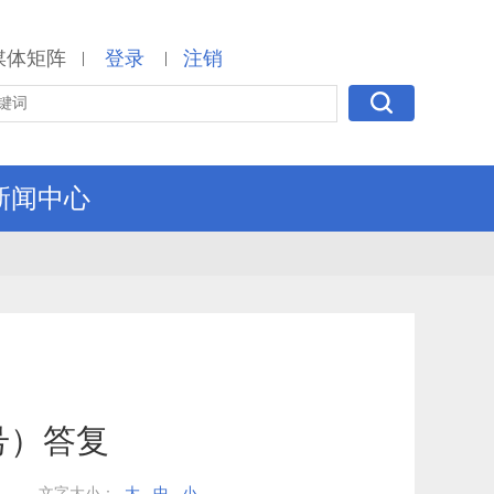
媒体矩阵
登录
注销
|
|
新闻中心
号）答复
文字大小：
大
中
小