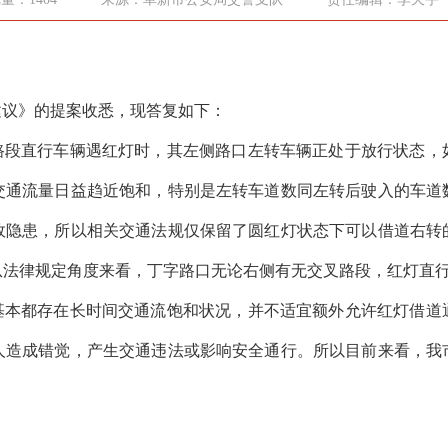
建议》的提案收悉，现答复如下：
路段直行车辆遇红灯时，其左侧路口左转车辆正处于放行状态，
交通流量日益趋近饱和，特别是左转车道数同左转后驶入的车道
故隐患，所以相关交通法规仅保留了圆红灯状态下可以借道右转
从法律规定角度来看，丁字路口无论右侧有无交叉路段，红灯直
基本都存在长时间交通流饱和状况，并不适宜额外允许红灯借道
人造成错觉，产生交通违法或影响安全通行。所以目前来看，我