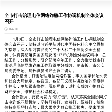
全市打击治理电信网络诈骗工作协调机制全体会议
召开
04-10
4月8日，全市打击治理电信网络诈骗工作协调机制全
体会议召开，坚持以习近平新时代中国特色社会主义思想
为指导，深入学习贯彻党的二十大和二十届历次全会精
神，认真贯彻落实国务院及省“131”机制全体会议精神，总
结工作，分析形势，研究部署今年工作，全力推动我市打
击治理电信网络诈骗工作取得更好成效。副市长、市公安
局党委书记、局长班昊出席会议并讲话。
会议指出，打击治理电信网络诈骗，事关国家长治久安
和社会大局稳定。各县区、各部门必须从讲政治的高度抓
牢抓实，更加紧密协作、
履职尽责
，以扎实成效守护群众
财产安全、维护社会和谐稳定。
会议强调，要靶向发力“强打击”。认真落实全国协同打
击电诈犯罪新机制，坚持盯着打、追着打、压着打，始终
保持高压严打态势，最大限度为群众挽回损失。要未雨绸