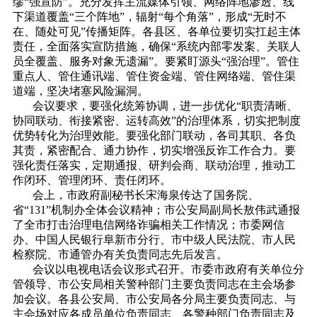
缪“强宣防”。充分发挥主流媒体引领、网络阵地渗透、线
下渠道覆盖“三个阵地”，辐射“每个角落”，形成“无时不
在、随处可见”传播矩阵。各县区、各单位要切实扛起主体
责任，全面落实宣防措施，确保“系统内部零发案、关联人
员全覆盖、服务对象无遗漏”。要紧盯源头“强治理”。管住
重点人、管住通讯端、管住资金端、管住网络端、管住渠
道端，坚决堵塞风险漏洞。
会议要求，要强化统筹协调，进一步优化“职责清晰、
协同联动、衔接紧密、运转高效”的治理体系，切实把制度
优势转化为治理效能。要强化部门联动，各司其职、各负
其责，紧密配合、通力协作，切实增强反诈工作合力。要
强化责任落实，定期通报、研判会商、联动治理，推动工
作闭环、管理闭环、责任闭环。
会上，市政府副秘书长宋海泉传达了国务院、
省“131”机制办全体会议精神；市公安局副局长敖伟武通报
了全市打击治理电信网络诈骗相关工作情况；市委网信
办、中国人民银行阜新市分行、市中级人民法院、市人民
检察院、市通管办有关负责同志先后发言。
会议以电视电话会议形式召开。市委市政府有关单位分
管领导、市公安局相关警种部门主要负责同志在主会场参
加会议。各县公安局、市公安局各分局主要负责同志、与
主会场对应各成员单位负责同志、各警种部门负责同志及