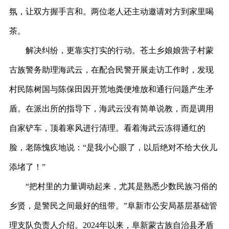
氛，让双方握手言和。两位老人还主动邀请对方到家里喝
茶。
解决纠纷，更靠实打实的行动。苍土乡娘娘营子村蒙
古族警务助理海武云，在配合民警开展走访工作时，发现
村民陈树国与陈保田因开荒地粪便堆放和通行问题产生矛
盾。在派出所的指导下，海武云没有简单说教，而是调用
自家铲车，顶着寒风进行清理。看着海武云冻得通红的
脸，老陈愧疚地说：
“是我小心眼了，以后绝对不给大伙儿
添堵了！”
“把村里的力量调动起来，尤其是熟悉少数民族习俗的
乡贤，是警民之间最好的纽带。”阜新市公安局基层基础管
理支队负责人介绍。2024年以来，阜新蒙古族自治县矛盾