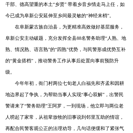
干部、德高望重的本土“乡贤” 带着乡音乡情走马上任，如
今已成为阜新公安延伸至乡间最灵敏的“神经末梢”。
在阜新蒙古族自治县，为更精准高效做好基层服务，
阜新公安主动破题，充分发挥全县
88名警务助理“人熟、地
熟、情况熟、语言熟”的“四熟”优势，与民警形成优势互补
的“黄金搭档”，推动警务工作从事后处置向事前预防升
级。
今年年初，衙门村两位七旬老人白福先和齐孟和因耕
地边界起了争执，为帮助当事人实现
“事心双解”，出警民
警请来了“警务助理”王阿罗，一到现场，他立即与两位老
人唠起了家常，从祖辈放牧的旧事说到邻里互助的情谊，
再配合民警客观公正的法理劝导，几句话便缓和了紧张气