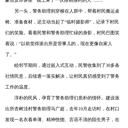
蒙语反诈讲座”“镇上来了一伙推销假药的人”……
另一头，警务助理则穿梭在人群中，帮着村民搬运桌
椅、准备食材，还主动当起了
“临时摄影师”，记录下村民
们的笑脸。看着民警和警务助理忙碌的身影，村民巴图笑
着说：“以前觉得派出所是管事儿的，现在更像自家人
了。”
睦邻节期间，通过嵌入式互动，民警收集到了
30多条
社情民意，后续逐一落实解决，让村民真切感受到了警务
工作的温度。
淳朴的民风，孕育了警务助理们质朴的情怀。建设派
出所杏树洼村警务助理马广超，去年
10月走访时，在村口
发现一名衣着单薄、精神恍惚、言语不清的陌生男子，在