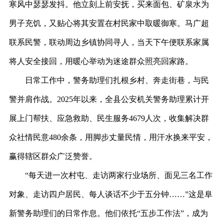
寒风中瑟瑟发抖。他立刻上前安抚，买来面包、矿泉水为
男子充饥，又贴心将其安置在村民家中取暖御寒。马广超
联系民警，联动周边乡镇协同寻人，当天下午便联系家属
将人安全接回，用暖心举动为迷途群众照亮回家路。
日常工作中，警务助理们扎根乡村、奔走街巷，与民
警并肩作战。
2025年以来，全县公安机关警务助理累计开
展上门帮扶、应急救助、民生服务4679人次，收集解决群
众社情民意480余条，用脚步丈量民情，用汗水换来平安，
赢得辖区群众广泛赞誉。
“每天进一次村屯、走访两家行业场所、面见三名工作
对象、走访四户居民、每人谈话不少于五分钟……”这是阜
新警务助理们的日常作息。他们依托“五步工作法”，成为