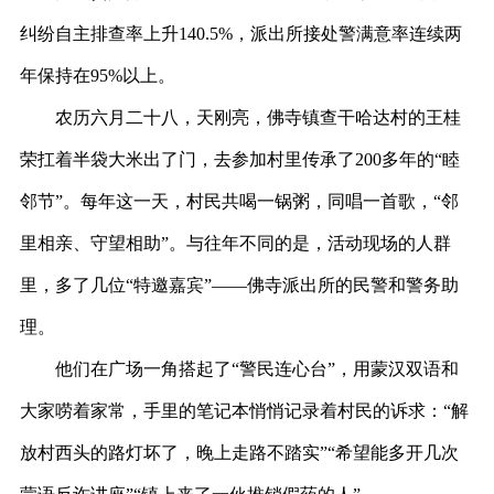
纠纷自主排查率上升140.5%，派出所接处警满意率连续两
年保持在95%以上。
农历六月二十八，天刚亮，佛寺镇查干哈达村的王桂
荣扛着半袋大米出了门，去参加村里传承了
200多年的“睦
邻节”。每年这一天，村民共喝一锅粥，同唱一首歌，“邻
里相亲、守望相助”。与往年不同的是，活动现场的人群
里，多了几位“特邀嘉宾”——佛寺派出所的民警和警务助
理。
他们在广场一角搭起了
“警民连心台”，用蒙汉双语和
大家唠着家常，手里的笔记本悄悄记录着村民的诉求：“解
放村西头的路灯坏了，晚上走路不踏实”“希望能多开几次