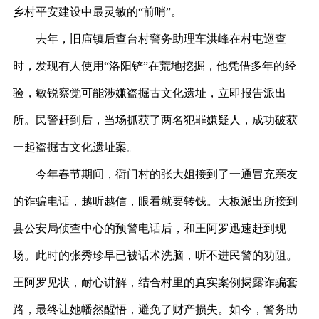
乡村平安建设中最灵敏的“前哨”。
去年，旧庙镇后查台村警务助理车洪峰在村屯巡查
时，发现有人使用
“洛阳铲”在荒地挖掘，他凭借多年的经
验，敏锐察觉可能涉嫌盗掘古文化遗址，立即报告派出
所。民警赶到后，当场抓获了两名犯罪嫌疑人，成功破获
一起盗掘古文化遗址案。
今年春节期间，衙门村的张大姐接到了一通冒充亲友
的诈骗电话，越听越信，眼看就要转钱。大板派出所接到
县公安局侦查中心的预警电话后，和王阿罗迅速赶到现
场。此时的张秀珍早已被话术洗脑，听不进民警的劝阻。
王阿罗见状，耐心讲解，结合村里的真实案例揭露诈骗套
路，最终让她幡然醒悟，避免了财产损失。
如今，警务助