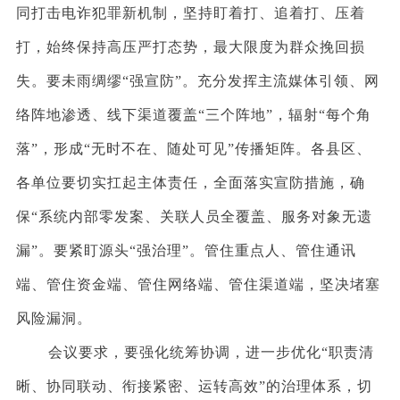
同打击电诈犯罪新机制，坚持盯着打、追着打、压着
打，始终保持高压严打态势，最大限度为群众挽回损
失。要未雨绸缪“强宣防”。充分发挥主流媒体引领、网
络阵地渗透、线下渠道覆盖“三个阵地”，辐射“每个角
落”，形成“无时不在、随处可见”传播矩阵。各县区、
各单位要切实扛起主体责任，全面落实宣防措施，确
保“系统内部零发案、关联人员全覆盖、服务对象无遗
漏”。要紧盯源头“强治理”。管住重点人、管住通讯
端、管住资金端、管住网络端、管住渠道端，坚决堵塞
风险漏洞。
会议要求，要强化统筹协调，进一步优化
“职责清
晰、协同联动、衔接紧密、运转高效”的治理体系，切